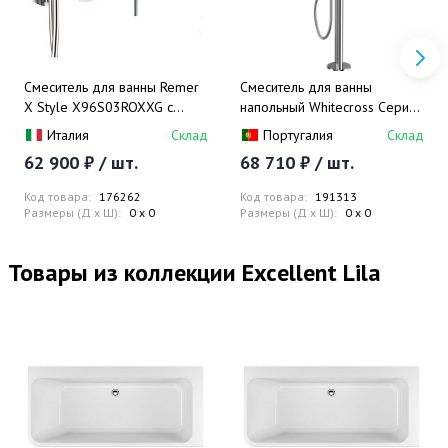
Смеситель для ванны Remer
Смеситель для ванны
X Style X96S03ROXXG с
напольный Whitecross Серия
внутренней частью (хром)
Y Y1233CR (хром)
Италия
Склад
Португалия
Склад
62 900 ₽ / шт.
68 710 ₽ / шт.
Код товара:
176262
Код товара:
191313
Размеры (Д x Ш):
0 x 0
Размеры (Д x Ш):
0 x 0
Товары из коллекции Excellent Lila