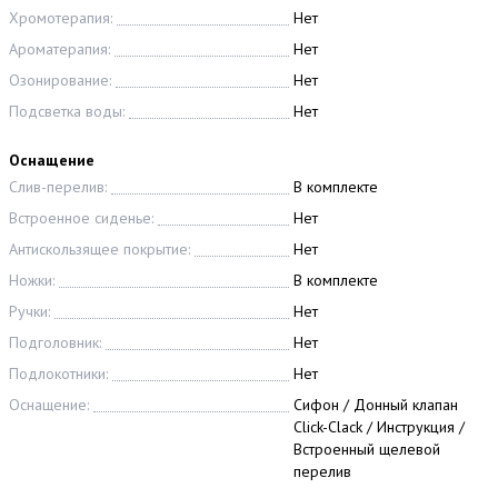
Хромотерапия:
Нет
Ароматерапия:
Нет
Озонирование:
Нет
Подсветка воды:
Нет
Оснащение
Слив-перелив:
В комплекте
Встроенное сиденье:
Нет
Антискользящее покрытие:
Нет
Ножки:
В комплекте
Ручки:
Нет
Подголовник:
Нет
Подлокотники:
Нет
Оснащение:
Сифон / Донный клапан
Click-Clack / Инструкция /
Встроенный щелевой
перелив