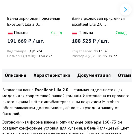
Ванна акриловая пристенная
Ванна акриловая пристенная
Excellent Lila 2.0
Excellent Lila 2.0
WAEX.LIL2.160.WHP 160x73
WAEX.LIL2.150.WHP 150x72
Польша
Склад
Польша
Склад
(белый), слив-перелив
(белый), слив-перелив
191 669 ₽ / шт.
188 523 ₽ / шт.
Код товара:
191324
Код товара:
191354
Размеры (Д x Ш):
160 x 73
Размеры (Д x Ш):
150 x 72
Описание
Характеристики
Документация
Отзыв
Акриловая ванна
Excellent Lila 2.0
— стильная отдельностоящая
модель для современной ванной комнаты. Изготовлена из прочного
литого акрила Lucite с антибактериальным покрытием Microban,
обеспечивающим долговечность, лёгкость в уходе и защиту от
бактерий.
Эргономичная форма ванны и оптимальные размеры 160×73 см
создают комфортные условия для купания, а белый глянцевый цвет
визуально расширяет пространство и гармонично вписывается в