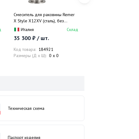
Смеситель для раковины Remer
Смеситель для душа скр
X Style X12XV (сталь), без
монтажа Remer X Style
донного клапана
(черный матовый)
д
Италия
Склад
Италия
35 300 ₽ / шт.
63 400 ₽ / шт.
Код товара:
184921
Код товара:
184911
Размеры (Д x Ш):
0 x 0
Размеры (Д x Ш):
0 x 0
Техническая схема
Паспорт изделия