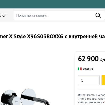
лог
er X Style X96S03ROXXG с внутренней ча
62 900
₽/
Италия
🚚 Стоимость и усло
и типа товара. Узн
либо по телефону
+