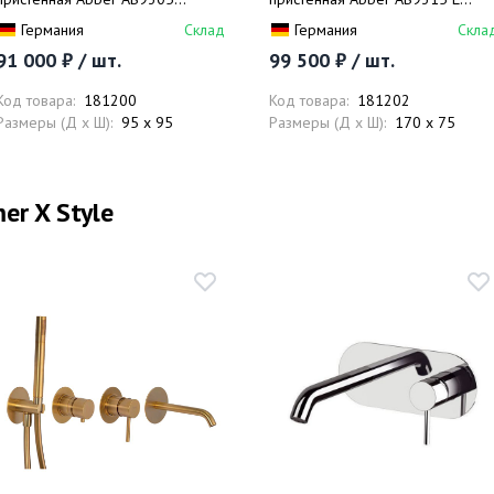
95x95x76 (белый), слив-перелив
170x75x60 (белый), левая, слив-
Германия
Склад
Германия
Скла
перелив
91 000 ₽ / шт.
99 500 ₽ / шт.
Код товара:
181200
Код товара:
181202
Размеры (Д x Ш):
95 x 95
Размеры (Д x Ш):
170 x 75
er X Style