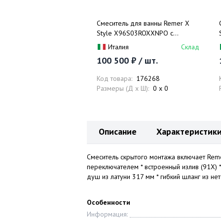
Смеситель для ванны Remer X
Style X96S03ROXXNPO с
внутренней частью (никель
Италия
Склад
шлифованный матовый)
100 500 ₽ / шт.
Код товара:
176268
Размеры (Д x Ш):
0 x 0
Описание
Характеристик
Смеситель скрытого монтажа включает Reme
переключателем * встроенный излив (91X)
душ из латуни 317 мм * гибкий шланг из не
Особенности
Информация: