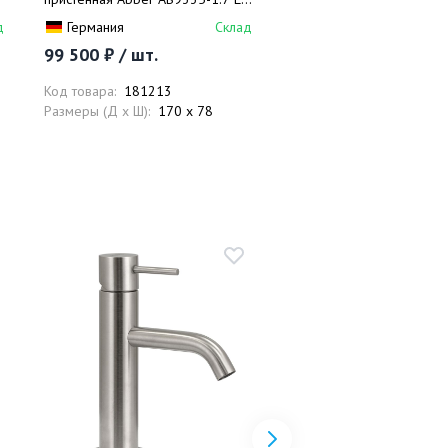
170x78x60 (белый), левая, слив-
170x78x60 (белый), прав
д
Германия
Склад
Германия
перелив
слив-перелив
99 500 ₽ / шт.
99 500 ₽ / шт.
Код товара:
181213
Код товара:
181215
Размеры (Д x Ш):
170 x 78
Размеры (Д x Ш):
170 x 