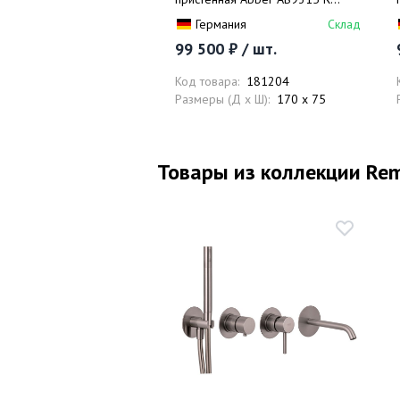
170x75x60 (белый), правая,
Германия
Склад
слив-перелив
99 500 ₽ / шт.
Код товара:
181204
Размеры (Д x Ш):
170 x 75
Товары из коллекции Rem