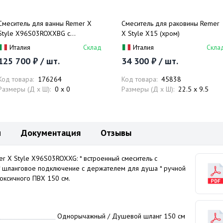
Смеситель для ванны Remer X
Смеситель для раковины Remer
Style X96S03ROXXBG с
X Style X15 (хром)
внутренней частью (золото
Италия
Склад
Италия
Скла
шлифованное)
125 700 ₽ / шт.
34 300 ₽ / шт.
Код товара:
176264
Код товара:
45838
Размеры (Д x Ш):
0 x 0
Размеры (Д x Ш):
22.5 x 9.5
и
Документация
Отзывы
r X Style X96S03ROXXG: * встроенный смеситель с
 * шланговое подключение с держателем для душа * ручной
токсичного ПВХ 150 см.
Однорычажный / Душевой шланг 150 см