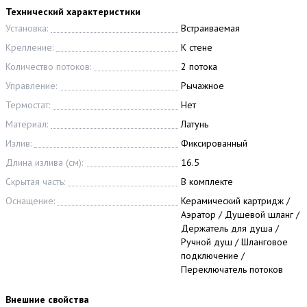
Технический характеристики
Установка:
Встраиваемая
Крепление:
К стене
Количество потоков:
2 потока
Управление:
Рычажное
Термостат:
Нет
Материал:
Латунь
Излив:
Фиксированный
Длина излива (см):
16.5
Скрытая часть:
В комплекте
Оснащение:
Керамический картридж /
Аэратор / Душевой шланг /
Держатель для душа /
Ручной душ / Шланговое
подключение /
Переключатель потоков
Внешние свойства