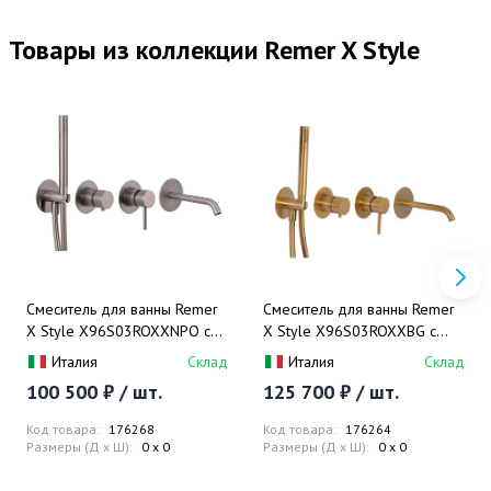
Товары из коллекции Remer X Style
Смеситель для ванны Remer
Смеситель для ванны Remer
X Style X96S03ROXXNPO с
X Style X96S03ROXXBG с
внутренней частью (никель
внутренней частью (золото
Италия
Склад
Италия
Склад
шлифованный матовый)
шлифованное)
100 500 ₽ / шт.
125 700 ₽ / шт.
Код товара:
176268
Код товара:
176264
Размеры (Д x Ш):
0 x 0
Размеры (Д x Ш):
0 x 0