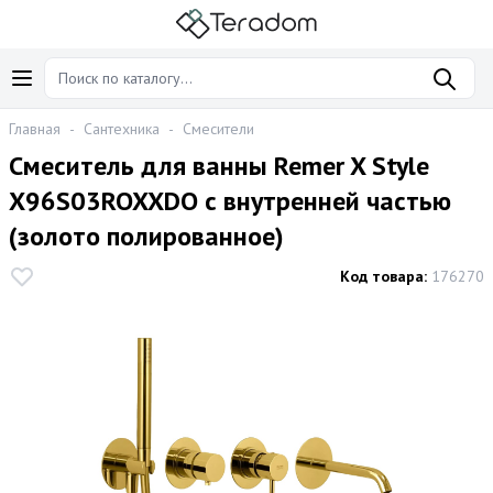
Главная
-
Сантехника
-
Смесители
Смеситель для ванны Remer X Style
X96S03ROXXDO с внутренней частью
(золото полированное)
Код товара:
176270