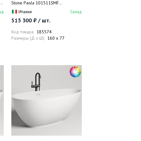
7
Stone Paola 101511SMF
160x77x57 (покраска RAL
ад
Италия
Склад
полностью, матовый), донный
513 300 ₽ / шт.
клапан, сифон, слив-перелив
Код товара:
185574
Размеры (Д x Ш):
160 x 77