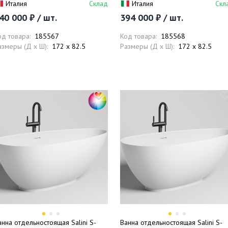
Италия
Склад
Италия
Скл
олностью, глянцевый), донный
донный клапан, сифон, слив-
40 000 ₽ / шт.
394 000 ₽ / шт.
лапан, сифон, слив-перелив
перелив
од товара:
185567
Код товара:
185568
азмеры (Д x Ш):
172 x 82.5
Размеры (Д x Ш):
172 x 82.5
анна отдельностоящая Salini S-
Ванна отдельностоящая Salini S-