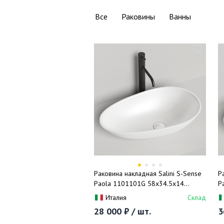
Все
Раковины
Ванны
Раковина накладная Salini S-Sense
Р
Paola 1101101G 58x34.5x14
P
(белый глянцевый), без донного
(
Италия
Склад
клапана
д
28 000 ₽ / шт.
3