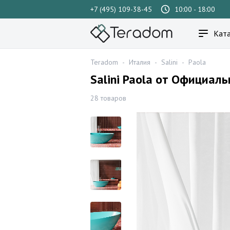
+7 (495) 109-38-45
10:00 - 18:00
Ката
Teradom
-
Италия
-
Salini
-
Paola
Salini Paola от Официал
28 товаров