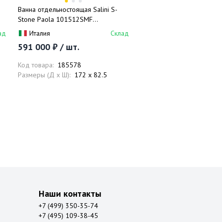
Ванна отдельностоящая Salini S-
Stone Paola 101512SMF
172x82,5x62,2 (покраска RAL
ад
Италия
Склад
полностью, матовый), донный
591 000 ₽ / шт.
клапан, сифон, слив-перелив
Код товара:
185578
Размеры (Д x Ш):
172 x 82.5
Наши контакты
+7 (499) 350-35-74
+7 (495) 109-38-45