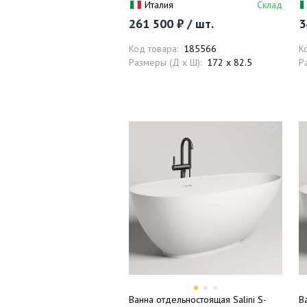
Италия
Склад
донный клапан, сифон, слив-
п
261 500 ₽ / шт.
3
перелив
к
Код товара:
185566
К
Размеры (Д x Ш):
172 x 82.5
Р
Ванна отдельностоящая Salini S-
В