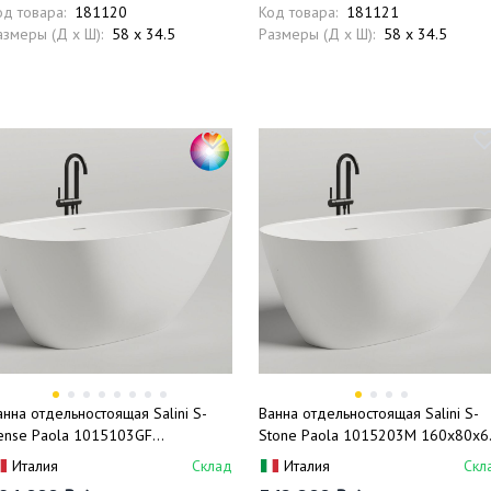
од товара:
181120
Код товара:
181121
азмеры (Д x Ш):
58 x 34.5
Размеры (Д x Ш):
58 x 34.5
анна отдельностоящая Salini S-
Ванна отдельностоящая Salini S-
ense Paola 1015103GF
Stone Paola 1015203M 160x80x6
60x80x60 (покраска RAL
(белый матовый), донный клапан,
Италия
Склад
Италия
Скл
олностью, глянцевый), донный
сифон, слив-перелив