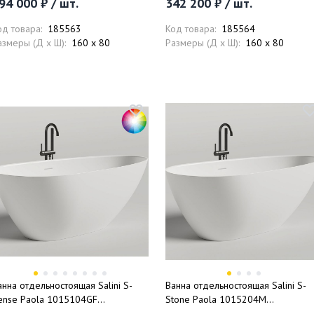
94 000 ₽ / шт.
342 200 ₽ / шт.
лапан, сифон, слив-перелив
од товара:
185563
Код товара:
185564
азмеры (Д x Ш):
160 x 80
Размеры (Д x Ш):
160 x 80
анна отдельностоящая Salini S-
Ванна отдельностоящая Salini S-
ense Paola 1015104GF
Stone Paola 1015204M
72x82.5x60 (покраска RAL
172x82.5x60 (белый матовый),