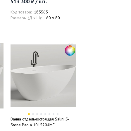
513 300 ₽ / шт.
клапан, сифон, слив-перелив
Код товара:
185565
Размеры (Д x Ш):
160 x 80
Ванна отдельностоящая Salini S-
Stone Paola 1015204MF
172x82.5x60 (покраска RAL