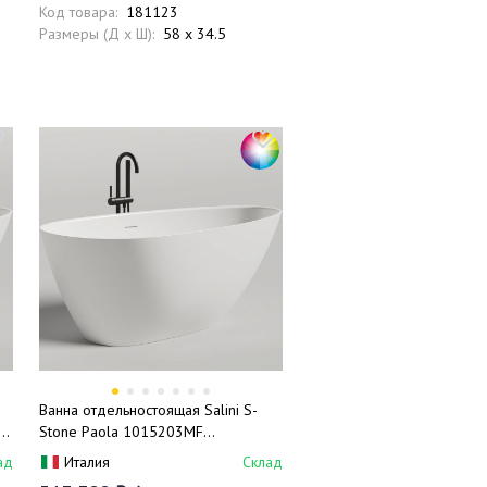
Код товара:
181123
Размеры (Д x Ш):
58 x 34.5
Ванна отдельностоящая Salini S-
0
Stone Paola 1015203MF
160x80x60 (покраска RAL
ад
Италия
Склад
полностью, матовый), донный