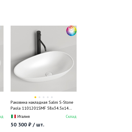
e
Раковина накладная Salini S-Stone
Paola 1101201SMF 58x34.5x14
(покраска RAL полностью), без
ад
Италия
Склад
донного клапана
50 300 ₽ / шт.