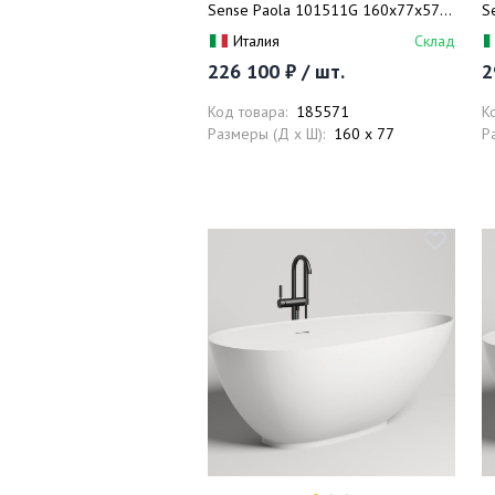
Sense Paola 101511G 160x77x57
S
(белый глянцевый), донный клапан,
(
Италия
Склад
сифон, слив-перелив
г
226 100 ₽ / шт.
2
с
Код товара:
185571
К
Размеры (Д x Ш):
160 x 77
Р