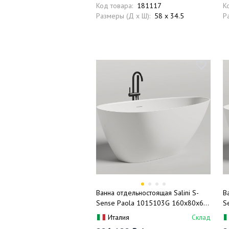
Код товара:
181117
К
Размеры (Д x Ш):
58 x 34.5
Р
Ванна отдельностоящая Salini S-
В
Sense Paola 1015103G 160x80x60
S
(белый глянцевый), донный клапан,
1
Италия
Склад
сифон, слив-перелив
п