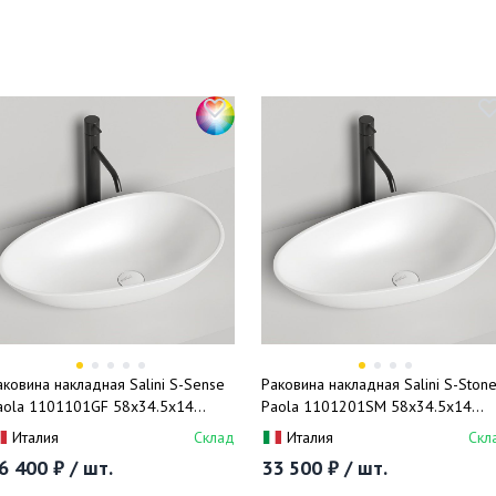
аковина накладная Salini S-Sense
Раковина накладная Salini S-Ston
aola 1101101GF 58x34.5x14
Paola 1101201SM 58x34.5x14
покраска RAL полностью), без
(белый матовый), без донного
Италия
Склад
Италия
Скл
онного клапана
клапана
6 400 ₽ / шт.
33 500 ₽ / шт.