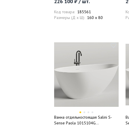
226 100 ₽ / шт.
2
к
Код товара:
185561
К
Размеры (Д x Ш):
160 x 80
Р
Ванна отдельностоящая Salini S-
В
Sense Paola 1015104G
S
172x82.5x60 (белый глянцевый),
1