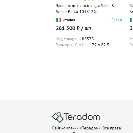
Ванна отдельностоящая Salini S-
В
Sense Paola 101512G
S
172x82,5x62,2 (белый глянцевый),
1
Италия
Склад
донный клапан, сифон, слив-
п
261 500 ₽ / шт.
3
перелив
к
Код товара:
185575
К
Размеры (Д x Ш):
172 x 82.5
Р
Сайт компании «Терадом». Все права