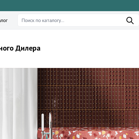
лог
ьного Дилера