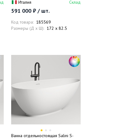
ад
Италия
Склад
полностью, матовый), донный
591 000 ₽ / шт.
клапан, сифон, слив-перелив
Код товара:
185569
Размеры (Д x Ш):
172 x 82.5
Ванна отдельностоящая Salini S-