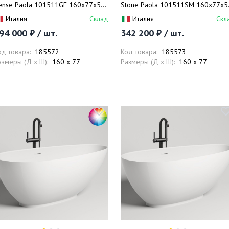
ense Paola 101511GF 160x77x57
Stone Paola 101511SM 160x77x5
покраска RAL полностью,
(белый матовый), донный клапан,
Италия
Склад
Италия
Скл
лянцевый), донный клапан, сифон,
сифон, слив-перелив
94 000 ₽ / шт.
342 200 ₽ / шт.
лив-перелив
од товара:
185572
Код товара:
185573
азмеры (Д x Ш):
160 x 77
Размеры (Д x Ш):
160 x 77