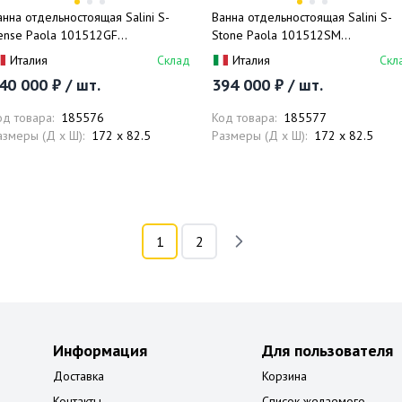
анна отдельностоящая Salini S-
Ванна отдельностоящая Salini S-
ense Paola 101512GF
Stone Paola 101512SM
72x82,5x62,2 (покраска RAL
172x82,5x62,2 (белый матовый),
Италия
Склад
Италия
Скл
олностью глянцевый), донный
донный клапан, сифон, слив-
40 000 ₽ / шт.
394 000 ₽ / шт.
лапан, сифон, слив-перелив
перелив
од товара:
185576
Код товара:
185577
азмеры (Д x Ш):
172 x 82.5
Размеры (Д x Ш):
172 x 82.5
1
2
Информация
Для пользователя
Доставка
Корзина
Контакты
Список желаемого