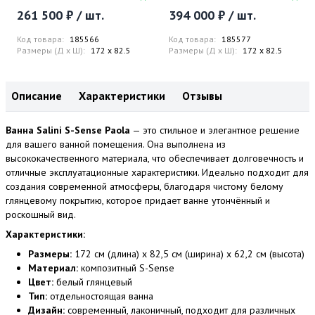
глянцевый), донный клапан,
матовый), донный клапан,
261 500 ₽ / шт.
394 000 ₽ / шт.
сифон, слив-перелив
сифон, слив-перелив
Код товара:
185566
Код товара:
185577
Размеры (Д x Ш):
172 x 82.5
Размеры (Д x Ш):
172 x 82.5
Описание
Характеристики
Отзывы
Ванна Salini S-Sense Paola
— это стильное и элегантное решение
для вашего ванной помещения. Она выполнена из
высококачественного материала, что обеспечивает долговечность и
отличные эксплуатационные характеристики. Идеально подходит для
создания современной атмосферы, благодаря чистому белому
глянцевому покрытию, которое придает ванне утончённый и
роскошный вид.
Характеристики:
Размеры:
172 см (длина) x 82,5 см (ширина) x 62,2 см (высота)
Материал:
композитный S-Sense
Цвет:
белый глянцевый
Тип:
отдельностоящая ванна
Дизайн:
современный, лаконичный, подходит для различных