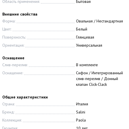
Область применения:
Бытовая
Внешние свойства
Форма:
Овальная / Нестандартная
Цвет:
Белый
Поверхность:
Глянцевая
Ориентация:
Универсальная
Оснащение
Слив-перелив:
В комплекте
Оснащение:
Сифон / Интегрированный
слив-перелив / Донный
клапан Click-Clack
Общие характеристики
Страна:
Италия
Бренд:
Salini
Коллекция:
Paola
Гарантия:
10 лет