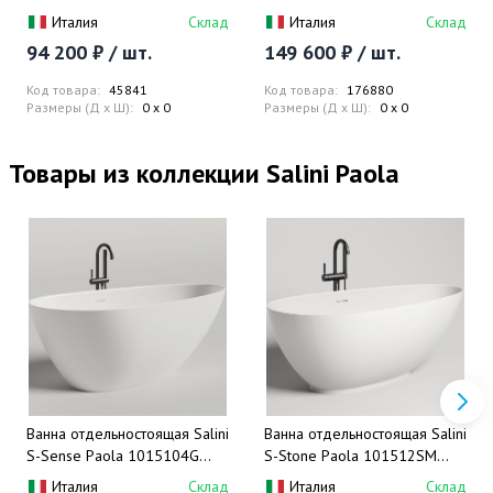
(хром)
(черный матовый) напольный,
Италия
Склад
Италия
Склад
с донным клапаном
94 200 ₽ / шт.
149 600 ₽ / шт.
Код товара:
45841
Код товара:
176880
Размеры (Д x Ш):
0 x 0
Размеры (Д x Ш):
0 x 0
Товары из коллекции Salini Paola
Ванна отдельностоящая Salini
Ванна отдельностоящая Salini
S-Sense Paola 1015104G
S-Stone Paola 101512SM
172x82.5x60 (белый
172x82,5x62,2 (белый
Италия
Склад
Италия
Склад