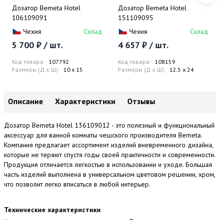
Дозатор Bemeta Hotel
Дозатор Bemeta Hotel
106109091
151109095
Чехия
Склад
Чехия
Склад
5 700 ₽ / шт.
4 657 ₽ / шт.
Код товара:
107792
Код товара:
108159
Размеры (Д x Ш):
10 x 15
Размеры (Д x Ш):
12.5 x 24
Описание
Характеристики
Отзывы
Дозатор Bemeta Hotel 136109012 - это полезный и функциональный
аксессуар для ванной комнаты чешского производителя Bemeta.
Компания предлагает ассортимент изделий вневременного дизайна,
которые не теряют спустя годы своей практичности и современности.
Продукция отличается легкостью в использовании и уходе. Большая
часть изделий выполнена в универсальном цветовом решении, хром,
что позволит легко вписаться в любой интерьер.
Технические характеристики