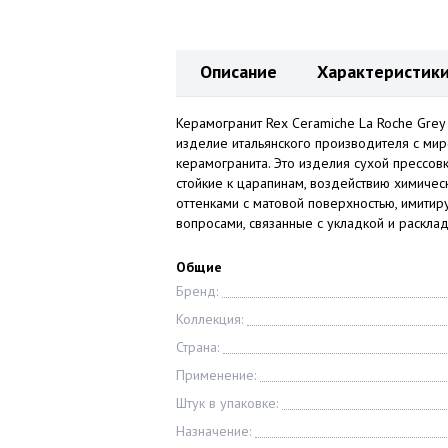
Описание
Характеристик
Керамогранит Rex Ceramiche La Roche Gre
изделие итальянского производителя с ми
керамогранита. Это изделия сухой прессовк
стойкие к царапинам, воздействию химичес
оттенками с матовой поверхностью, имити
вопросами, связанные с укладкой и раскла
Общие
Бренд:
Коллекция:
Страна:
Применение:
Штук в упаковке:
Назначение: