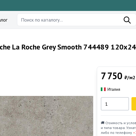
лог
iche La Roche Grey Smooth 744489 120x2
7 750
₽/м2
Италия
🚚 Стоимость и усло
и типа товара. Узн
либо по телефону
+