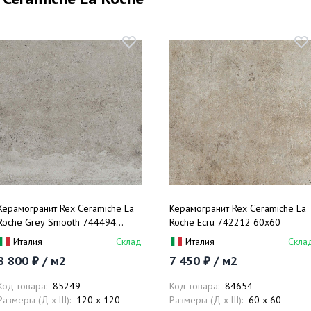
Керамогранит Rex Ceramiche La
Керамогранит Rex Ceramiche La
Roche Grey Smooth 744494
Roche Ecru 742212 60x60
120x120
Италия
Склад
Италия
Скла
8 800 ₽ / м2
7 450 ₽ / м2
Код товара:
85249
Код товара:
84654
Размеры (Д x Ш):
120 x 120
Размеры (Д x Ш):
60 x 60