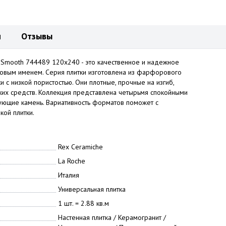
и
Отзывы
y Smooth 744489 120x240 - это качественное и надежное
ровым именем. Серия плитки изготовлена из фарфорового
и с низкой пористостью. Они плотные, прочные на изгиб,
ких средств. Коллекция представлена четырьмя спокойными
рующие камень. Вариативность форматов поможет с
дкой плитки.
Rex Ceramiche
La Roche
Италия
Универсальная плитка
1 шт. = 2.88 кв.м
Настенная плитка / Керамогранит /