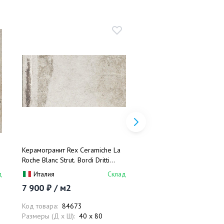
Керамогранит Rex Ceramiche La
Керамогранит Rex Ceram
Roche Blanc Strut. Bordi Dritti
Roche Ecru 20 mm 74463
742714 40x80
40x120
д
Италия
Склад
Италия
7 900 ₽ / м2
13 431 ₽ / м2
Код товара:
84673
Код товара:
85155
Размеры (Д x Ш):
40 x 80
Размеры (Д x Ш):
40 x 1