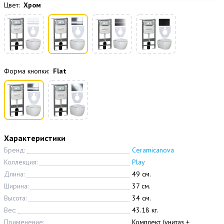
Цвет:
Хром
Форма кнопки:
Flat
Характеристики
Бренд:
Ceramicanova
Коллекция:
Play
Длина:
49 см.
Ширина:
37 см.
Высота:
34 см.
Вес:
43.18 кг.
Применение:
Комплект (унитаз +