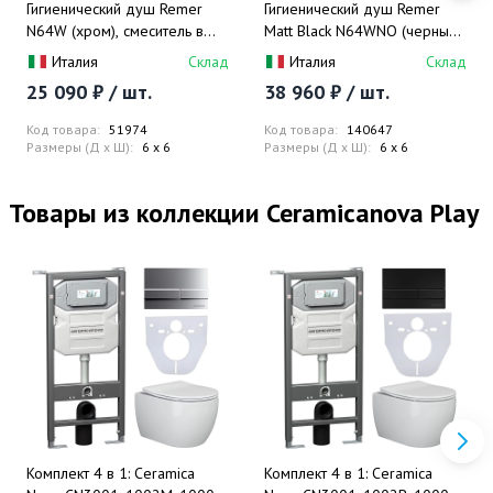
Гигиенический душ Remer
Гигиенический душ Remer
N64W (хром), смеситель в
Matt Black N64WNO (черный
комплекте (хром)
мат), смеситель в комплекте
Италия
Склад
Италия
Склад
25 090 ₽ / шт.
38 960 ₽ / шт.
Код товара:
51974
Код товара:
140647
Размеры (Д x Ш):
6 x 6
Размеры (Д x Ш):
6 x 6
Товары из коллекции Ceramicanova Play
Комплект 4 в 1: Ceramica
Комплект 4 в 1: Ceramica