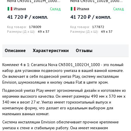
Nova CN3001_1002M_1000
Nova CN3001_1002B_1000
Унитаз подвесной Play +
Унитаз подвесной Play +
Италия
Склад
Италия
Склад
Система инсталляции Envision
Система инсталляции Envision
41 720 ₽ / компл.
41 720 ₽ / компл.
+ Шумоизоляция + Кнопка
+ Шумоизоляция + Кнопка
смыва Flat (хром мат)
смыва Flat (черный матовый)
Код товара:
178009
Код товара:
177872
Размеры (Д x Ш):
49 x 37
Размеры (Д x Ш):
49 x 37
Описание
Характеристики
Отзывы
Комплект 4 в 1: Ceramica Nova CN3001_1002CH_1000 - это полный
набор для установки подвесного унитаза в вашей ванной комнате.
Он включает в себя подвесной унитаз Play, систему инсталляции
Envision, шумоизоляцию и кнопку смыва Flat в цвете хром.
Подвесной унитаз Play имеет эргономичный дизайн и изготовлен из
керамики высокого качества. Он имеет размеры 490 мм x 370 мм x
340 мм и весит 27 кг. Унитаз имеет горизонтальный выпуск и
компактную форму, что делает его идеальным выбором для
маленьких ванных комнат.
Система инсталляции Envision обеспечивает прочное крепление
унитаза к стене и стабильную работу. Она имеет механизм