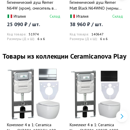
Гигиенический душ Remer
Гигиенический душ Remer
N64W (хром), смеситель в
Matt Black N64WNO (черный
комплекте (хром)
мат), смеситель в комплекте
Италия
Склад
Италия
Склад
25 090 ₽ / шт.
38 960 ₽ / шт.
Код товара:
51974
Код товара:
140647
Размеры (Д x Ш):
6 x 6
Размеры (Д x Ш):
6 x 6
Товары из коллекции Ceramicanova Play
Комплект 4 в 1: Ceramica
Комплект 4 в 1: Ceramica