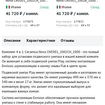
Nova CN3001_1002CH_1000
Nova CN3001_1002B_1000
Унитаз подвесной Play +
Унитаз подвесной Play +
Италия
Склад
Италия
Склад
Система инсталляции Envision
Система инсталляции Envision
41 720 ₽ / компл.
41 720 ₽ / компл.
+ Шумоизоляция + Кнопка
+ Шумоизоляция + Кнопка
смыва Flat (хром)
смыва Flat (черный матовый)
Код товара:
177873
Код товара:
177872
Размеры (Д x Ш):
49 x 37
Размеры (Д x Ш):
49 x 37
Описание
Характеристики
Отзывы
Комплект 4 в 1: Ceramica Nova CN3001_1002CH_1000 - это полный
набор для установки подвесного унитаза в вашей ванной комнате.
Он включает в себя подвесной унитаз Play, систему инсталляции
Envision, шумоизоляцию и кнопку смыва Flat в цвете хром.
Подвесной унитаз Play имеет эргономичный дизайн и изготовлен из
керамики высокого качества. Он имеет размеры 490 мм x 370 мм x
340 мм и весит 27 кг. Унитаз имеет горизонтальный выпуск и
компактную форму, что делает его идеальным выбором для
маленьких ванных комнат.
Система инсталляции Envision обеспечивает прочное крепление
унитаза к стене и стабильную работу. Она имеет механизм