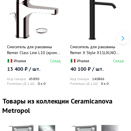
Смеситель для раковины
Смеситель для раковины
Remer Class Line L10 (хром),с
Remer X Style X11LXLNO
донным клапаном
(черный матовый)
Италия
Склад
Италия
Склад
13 400 ₽ / шт.
40 100 ₽ / шт.
Код товара:
45890
Код товара:
140866
Размеры (Д x Ш):
0 x 0
Размеры (Д x Ш):
0 x 0
Товары из коллекции Ceramicanova
Metropol