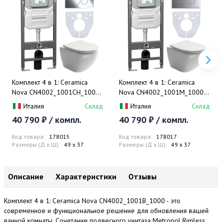
Комплект 4 в 1: Ceramica
Комплект 4 в 1: Ceramica
Nova CN4002_1001CH_1000
Nova CN4002_1001M_1000
Унитаз подвесной Metropol
Унитаз подвесной Metropol
Италия
Склад
Италия
Склад
Rimless + Инсталляция
Rimless + Инсталляция
40 790 ₽ / компл.
40 790 ₽ / компл.
Envision + Шумоизоляция +
Envision + Шумоизоляция +
Кнопка смыва Round (хром)
Кнопка смыва Round (хром
Код товара:
178015
Код товара:
178017
мат)
Размеры (Д x Ш):
49 x 37
Размеры (Д x Ш):
49 x 37
Описание
Характеристики
Отзывы
Комплект 4 в 1: Ceramica Nova CN4002_1001B_1000 - это
современное и функциональное решение для обновления вашей
ванной комнаты. Сочетание подвесного унитаза Metropol Rimless,