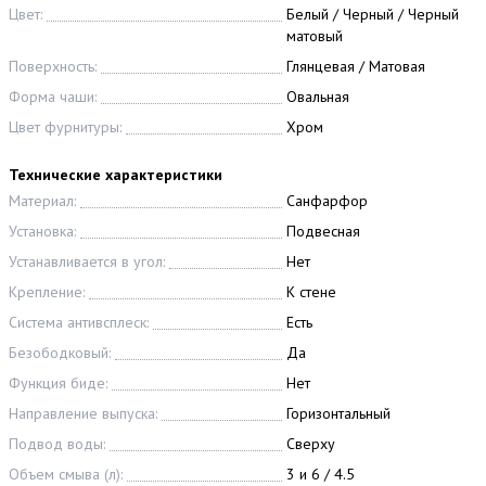
Цвет:
Белый / Черный / Черный
матовый
Поверхность:
Глянцевая / Матовая
Форма чаши:
Овальная
Цвет фурнитуры:
Хром
Технические характеристики
Материал:
Санфарфор
Установка:
Подвесная
Устанавливается в угол:
Нет
Крепление:
К стене
Система антивсплеск:
Есть
Безободковый:
Да
Функция биде:
Нет
Направление выпуска:
Горизонтальный
Подвод воды:
Сверху
Объем смыва (л):
3 и 6 / 4.5