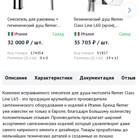
Смеситель для раковины +
Гигиенический душ Remer
гигиенический душ Remer
Class Line L60 (хром),
Class Line L10SHW (хром)
смеситель и скрытая часть в
Италия
Склад
Италия
Склад
комплекте
32 000 ₽ / шт.
35 703 ₽ / шт.
Код товара:
174354
Код товара:
51927
Размеры (Д x Ш):
0 x 0
Размеры (Д x Ш):
19 x 12
Описание
Характеристики
Документация
Отзыв
Комплект встраиваемого смесителя для душа-пистолета Remer Class
Line L65 - это продукция крупнейшего производителя
сантехнического оборудования и изделий в Италии. Бренд Remer
уже известен не только в Европе, благодаря большому количеству
положительным отзывам. Производитель предлагает широкий
ассортимент сантехнических изделий, который удовлетворит даже
самого капризного клиента и дизайнера. Товары проработаны до
мельчайших технических деталей и созданные из лучших