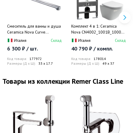
Смеситель для ванны и душа
Комплект 4 в 1: Ceramica
Ceramica Nova Curve
Nova CN4002_1001B_1000
70021CH (хром)
Унитаз подвесной Metropol
Италия
Склад
Италия
Склад
Rimless + Инсталляция
6 300 ₽ / шт.
40 790 ₽ / компл.
Envision + Шумоизоляция +
Кнопка смыва Round (черный
Код товара:
177972
Код товара:
178014
мат)
Размеры (Д x Ш):
33 x 17.7
Размеры (Д x Ш):
49 x 37
Товары из коллекции Remer Class Line