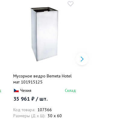
Мусорное ведро Bemeta Hotel
Дозатор Bemeta Hotel м
мат 101915125
121209145
д
Чехия
Склад
Чехия
35 961 ₽ / шт.
3 676 ₽ / шт.
Код товара:
107366
Код товара:
108035
Размеры (Д x Ш):
30 x 60
Размеры (Д x Ш):
6.5 x 