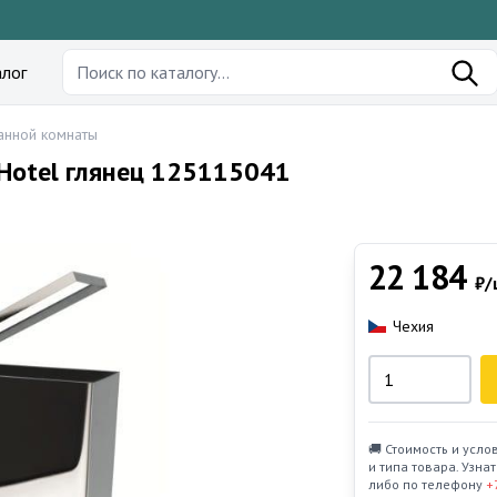
лог
анной комнаты
Hotel глянец 125115041
22 184
₽/
Чехия
🚚 Стоимость и усло
и типа товара. Узн
либо по телефону
+