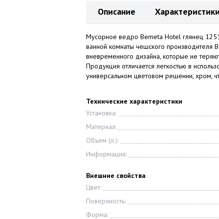
Описание
Характеристик
Мусорное ведро Bemeta Hotel глянец 1251
ванной комнаты чешского производителя B
вневременного дизайна, которые не теряют
Продукция отличается легкостью в использ
универсальном цветовом решении, хром, чт
Технические характеристики
Установка:
Материал:
Объем (л.):
Информация:
Внешние свойства
Цвет:
Поверхность:
Форма: