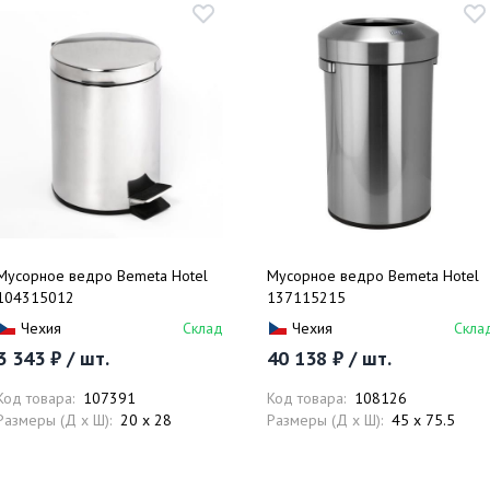
Мусорное ведро Bemeta Hotel
Мусорное ведро Bemeta Hotel
104315012
137115215
Чехия
Склад
Чехия
Скла
3 343 ₽ / шт.
40 138 ₽ / шт.
Код товара:
107391
Код товара:
108126
Размеры (Д x Ш):
20 x 28
Размеры (Д x Ш):
45 x 75.5