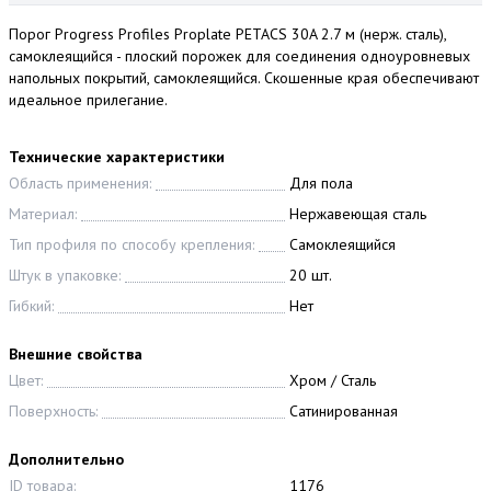
Порог Progress Profiles Proplate PETAСS 30A 2.7 м (нерж. сталь),
самоклеящийся - плоский порожек для соединения одноуровневых
напольных покрытий, самоклеящийся. Скошенные края обеспечивают
идеальное прилегание.
Технические характеристики
Область применения:
Для пола
Материал:
Нержавеющая сталь
Тип профиля по способу крепления:
Самоклеящийся
Штук в упаковке:
20 шт.
Гибкий:
Нет
Внешние свойства
Цвет:
Хром / Сталь
Поверхность:
Сатинированная
Дополнительно
ID товара:
1176