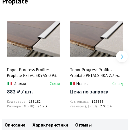
Proplate
Порог Progress Profiles
Порог Progress Profiles
Proplate PETAС 309АS 0.93
Proplate PETAСS 40A 2.7 м
м. (нерж. сталь),
(нерж. сталь), самоклеящийся
Италия
Склад
Италия
Склад
самоклеящийся
882 ₽ / шт.
Цена по запросу
Код товара:
155182
Код товара:
192388
Размеры (Д x Ш):
93 x 3
Размеры (Д x Ш):
270 x 4
Описание
Характеристики
Отзывы