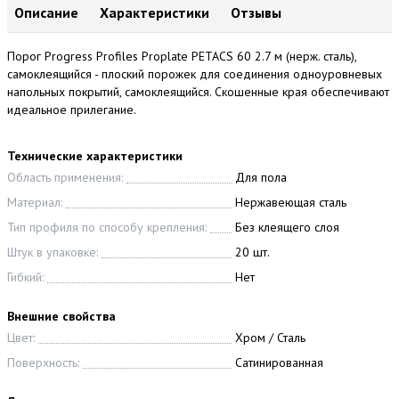
Описание
Характеристики
Отзывы
Порог Progress Profiles Proplate PETAСS 60 2.7 м (нерж. сталь),
самоклеящийся - плоский порожек для соединения одноуровневых
напольных покрытий, самоклеящийся. Скошенные края обеспечивают
идеальное прилегание.
Технические характеристики
Область применения:
Для пола
Материал:
Нержавеющая сталь
Тип профиля по способу крепления:
Без клеящего слоя
Штук в упаковке:
20 шт.
Гибкий:
Нет
Внешние свойства
Цвет:
Хром / Сталь
Поверхность:
Сатинированная