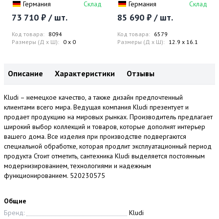
Германия
Склад
Германия
Склад
73 710 ₽ / шт.
85 690 ₽ / шт.
Код товара:
8094
Код товара:
6579
Размеры (Д x Ш):
0 x 0
Размеры (Д x Ш):
12.9 x 16.1
Описание
Характеристики
Отзывы
Kludi – немецкое качество, а также дизайн предпочтенный
клиентами всего мира. Ведущая компания Kludi презентует и
продает продукцию на мировых рынках. Производитель предлагает
широкий выбор коллекций и товаров, которые дополнят интерьер
вашего дома. Все изделия при производстве подвергаются
специальной обработке, которая продлит эксплуатационный период
продукта Стоит отметить, сантехника Kludi выделяется постоянным
модернизированием, технологиями и надежным
функционированием. 520230575
Общие
Бренд:
Kludi