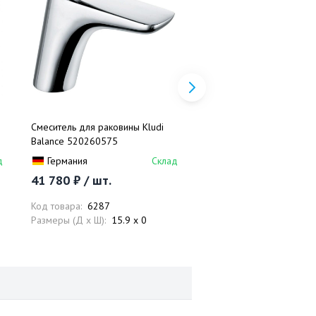
Смеситель для раковины Kludi
Смеситель для ванны и 
Balance 520260575
Kludi Balance - 5271091
д
Германия
Склад
Германия
41 780 ₽ / шт.
62 630 ₽ / шт.
Код товара:
6287
Код товара:
8521
Размеры (Д x Ш):
15.9 x 0
Размеры (Д x Ш):
24.6 x