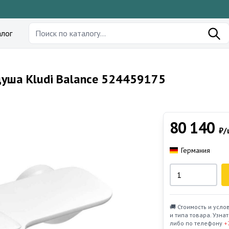
лог
душа Kludi Balance 524459175
80 140
₽/
Германия
🚚 Стоимость и усло
и типа товара. Узн
либо по телефону
+