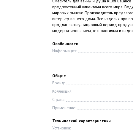
Смеситель для ванны и душа Kludi Balance
предпочтенный клиентами всего мира. Вед
мировых рынках. Производитель предлагае
интерьер вашего дома. Все изделия при п
продлит эксплуатационный период продукта
модернизированием, технологиями и над
Особенности
Информация:
Общие
Бренд:
Коллекция:
Страна:
Применение:
Технический характеристики
Установка: