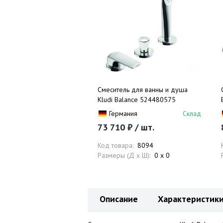
Смеситель для ванны и душа
Kludi Balance 524480575
Германия
Склад
73 710 ₽ / шт.
Код товара:
8094
Размеры (Д x Ш):
0 x 0
Описание
Характеристик