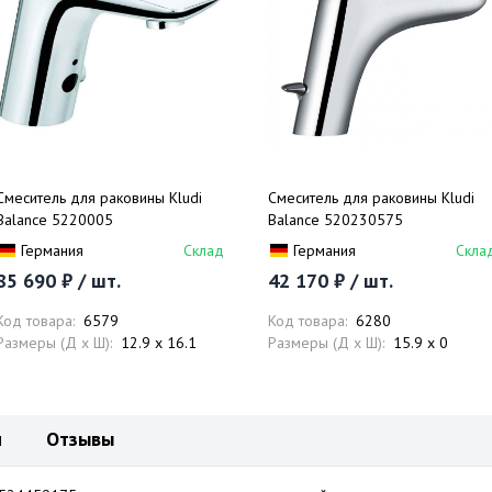
Смеситель для раковины Kludi
Смеситель для раковины Kludi
Balance 5220005
Balance 520230575
Германия
Склад
Германия
Скла
85 690 ₽ / шт.
42 170 ₽ / шт.
Код товара:
6579
Код товара:
6280
Размеры (Д x Ш):
12.9 x 16.1
Размеры (Д x Ш):
15.9 x 0
и
Отзывы