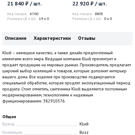
21 840 ₽ / шт.
22 920 ₽ / шт.
Код товара:
6700
Код товара:
8805
Размеры (Д x Ш):
19 x 0
Размеры (Д x Ш):
0 x 0
Описание
Характеристики
Отзывы
Kludi – немецкое качество, а также дизайн предпочтенный
клиентами всего мира. Ведущая компания Kludi презентует и
продает продукцию на мировых рынках. Производитель предлагает
широкий выбор коллекций и товаров, которые дополнят интерьер
вашего дома. Все изделия при производстве подвергаются
специальной обработке, которая продлит эксплуатационный период
продукта. Стоит отметить, сантехника Kludi выделяется постоянным
модернизированием, технологиями и надежным
функционированием. 382910576
Общие
Бренд:
Kludi
Коллекция:
Bozz