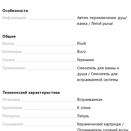
Особенности
Информация:
Автом. переключение душ/
ванна / Литой рычаг
Общие
Бренд:
Kludi
Коллекция:
Bozz
Страна:
Германия
Применение:
Смеситель для ванны и
душа / Смеситель для
встраиваемой системы
Технический характеристики
Установка:
Встраиваемая
Крепление:
К стене
Материал:
Латунь
Оснащение:
Керамический картридж /
Ограничитель горячей воды