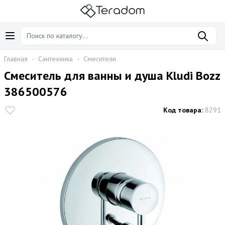
Главная
-
Сантехника
-
Смесители
Смеситель для ванны и душа Kludi Bozz
386500576
Код товара:
8291