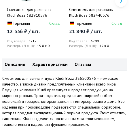
Смеситель для раковины
Смеситель для раковины
Kludi Bozz 382910576
Kludi Bozz 382440576
Германия
Склад
Германия
Склад
12 336 ₽ / шт.
21 840 ₽ / шт.
Код товара:
6717
Код товара:
6700
Размеры (Д x Ш):
15.8 x 0
Размеры (Д x Ш):
19 x 0
Описание
Характеристики
Отзывы
Смеситель для ванны и душа Kludi Bozz 386500576 – немецкое
качество, а также дизайн предпочтенный клиентами всего мира.
Ведущая компания Kludi презентует и продает продукцию на
мировых рынках. Производитель предлагает широкий выбор
коллекций и товаров, которые дополнят интерьер вашего дома. Все
изделия при производстве подвергаются специальной обработке,
которая продлит эксплуатационный период продукта. Стоит отметить,
сантехника Kludi выделяется постоянным модернизированием,
технологиями и надежным функционированием.