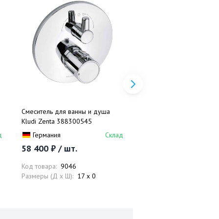
Смеситель для ванны и душа
Душевой гарнитур Kludi 
Kludi Zenta 388300545
6063005-00
д
Германия
Склад
Германия
58 400 ₽ / шт.
7 221 ₽ / шт.
Код товара:
9046
Код товара:
9327
Размеры (Д x Ш):
17 x 0
Размеры (Д x Ш):
62 x 0