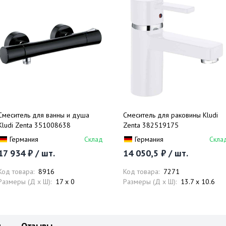
Смеситель для ванны и душа
Смеситель для раковины Kludi
Kludi Zenta 351008638
Zenta 382519175
Германия
Склад
Германия
Скла
17 934 ₽ / шт.
14 050,5 ₽ / шт.
Код товара:
8916
Код товара:
7271
Размеры (Д x Ш):
17 x 0
Размеры (Д x Ш):
13.7 x 10.6
и
Отзывы