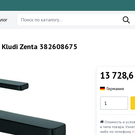
лог
 Kludi Zenta 382608675
13 728,6
Германия
🚚 Стоимость и усло
и типа товара. Узн
либо по телефону
+