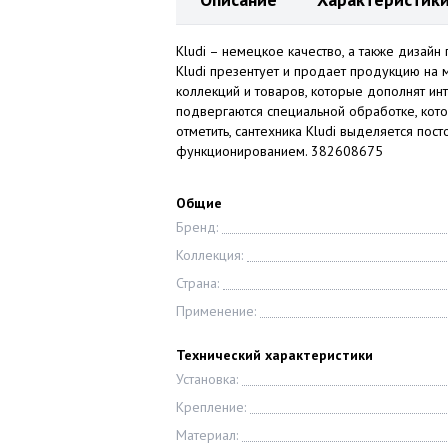
Kludi – немецкое качество, а также дизай
Kludi презентует и продает продукцию на
коллекций и товаров, которые дополнят ин
подвергаются специальной обработке, кото
отметить, сантехника Kludi выделяется п
функционированием. 382608675
Общие
Бренд:
Коллекция:
Страна:
Применение:
Технический характеристики
Установка:
Крепление:
Материал: