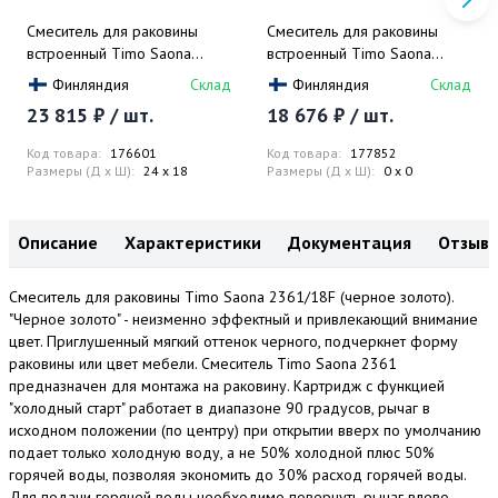
Смеситель для раковины
Смеситель для раковины
встроенный Timo Saona
встроенный Timo Saona
2371/18SM (черное золото)
2372/03SM (черный
Финляндия
Склад
Финляндия
Склад
матовый), скрытая часть в
23 815 ₽ / шт.
18 676 ₽ / шт.
комплекте
Код товара:
176601
Код товара:
177852
Размеры (Д x Ш):
24 x 18
Размеры (Д x Ш):
0 x 0
Описание
Характеристики
Документация
Отзыв
Смеситель для раковины Timo Saona 2361/18F (черное золото).
"Черное золото" - неизменно эффектный и привлекающий внимание
цвет. Приглушенный мягкий оттенок черного, подчеркнет форму
раковины или цвет мебели. Смеситель Timo Saona 2361
предназначен для монтажа на раковину. Картридж с функцией
"холодный старт" работает в диапазоне 90 градусов, рычаг в
исходном положении (по центру) при открытии вверх по умолчанию
подает только холодную воду, а не 50% холодной плюс 50%
горячей воды, позволяя экономить до 30% расход горячей воды.
Для подачи горячей воды необходимо повернуть рычаг влево.