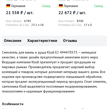
Германия
Склад
Германия
Склад
21 558 ₽ / шт.
22 672 ₽ / шт.
Код товара:
6783
Код товара:
8306
Размеры (Д x Ш):
23.2 x 18
Размеры (Д x Ш):
17 x 0
Описание
Характеристики
Отзывы
Смеситель для ванны и душа Kludi E2 494470575 – немецкое
качество, а также дизайн предпочтенный клиентами всего мира.
Ведущая компания Kludi презентует и продает продукцию на
мировых рынках. Производитель предлагает широкий выбор
коллекций и товаров, которые дополнят интерьер вашего дома. Все
изделия при производстве подвергаются специальной обработке,
которая продлит эксплуатационный период продукта. Стоит отметить,
сантехника Kludi выделяется постоянным модернизированием,
технологиями и надежным функционированием.
Особенности