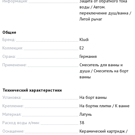
Информация:
Защита от обратного тока
воды / Автом.
переключение душ/ванна /
Литой рычаг
Общие
Бренд:
Kludi
Коллекция:
E2
Страна:
Германия
Применение:
Смеситель для ванны и
душа / Смеситель на борт
ванны
Технический характеристики
Установка:
На борт ванны
Крепление:
На бортик плитки / К ванне
Материал:
Латунь
Расход воды л/мин:
38
Оснащение:
Керамический картридж /