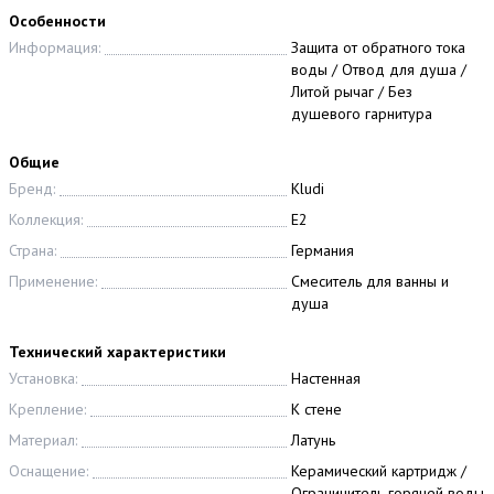
Особенности
Информация:
Защита от обратного тока
воды / Отвод для душа /
Литой рычаг / Без
душевого гарнитура
Общие
Бренд:
Kludi
Коллекция:
E2
Страна:
Германия
Применение:
Смеситель для ванны и
душа
Технический характеристики
Установка:
Настенная
Крепление:
К стене
Материал:
Латунь
Оснащение:
Керамический картридж /
Ограничитель горячей воды