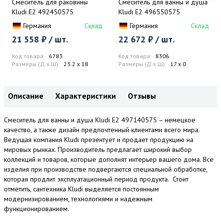
Смеситель для раковины
Смеситель для ванны и душа
Kludi E2 492450575
Kludi E2 496550575
Германия
Склад
Германия
Склад
21 558 ₽ / шт.
22 672 ₽ / шт.
Код товара:
6783
Код товара:
8306
Размеры (Д x Ш):
23.2 x 18
Размеры (Д x Ш):
17 x 0
Описание
Характеристики
Отзывы
Смеситель для ванны и душа Kludi E2 497140575 – немецкое
качество, а также дизайн предпочтенный клиентами всего мира.
Ведущая компания Kludi презентует и продает продукцию на
мировых рынках. Производитель предлагает широкий выбор
коллекций и товаров, которые дополнят интерьер вашего дома. Все
изделия при производстве подвергаются специальной обработке,
которая продлит эксплуатационный период продукта. Стоит
отметить, сантехника Kludi выделяется постоянным
модернизированием, технологиями и надежным
функционированием.