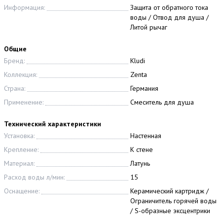
Информация:
Защита от обратного тока
воды / Отвод для душа /
Литой рычаг
Общие
Бренд:
Kludi
Коллекция:
Zenta
Страна:
Германия
Применение:
Смеситель для душа
Технический характеристики
Установка:
Настенная
Крепление:
К стене
Материал:
Латунь
Расход воды л/мин:
15
Оснащение:
Керамический картридж /
Ограничитель горячей воды
/ S-образные эксцентрики