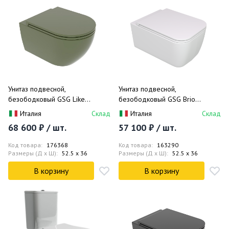
Унитаз подвесной,
Унитаз подвесной,
безободковый GSG Like
безободковый GSG Brio
LKWCSO026 52.5x36
BRWCSO001 52.5x36 (белый
Италия
Склад
Италия
Склад
(оливковый матовый)
матовый)
68 600 ₽ / шт.
57 100 ₽ / шт.
Код товара:
176368
Код товара:
163290
Размеры (Д x Ш):
52.5 x 36
Размеры (Д x Ш):
52.5 x 36
В корзину
В корзину