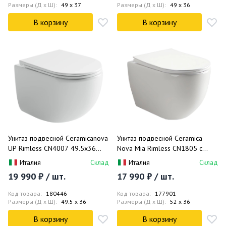
Round (хром мат)
Размеры (Д x Ш):
49 x 37
Размеры (Д x Ш):
49 x 36
В корзину
В корзину
Унитаз подвесной Ceramicanova
Унитаз подвесной Ceramica
UP Rimless CN4007 49.5x36
Nova Mia Rimless CN1805 с
(белый), безободковый, с
сиденьем и креплением 52х36
Италия
Склад
Италия
Склад
сиденьем
(белый)
19 990 ₽ / шт.
17 990 ₽ / шт.
Код товара:
180446
Код товара:
177901
Размеры (Д x Ш):
49.5 x 36
Размеры (Д x Ш):
52 x 36
В корзину
В корзину