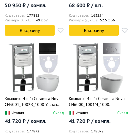
Инсталляция Envision +
(аквамарин глянец)
50 950 ₽ / компл.
68 600 ₽ / шт.
Шумоизоляция + Кнопка смыва
Flat (черный матовый)
Код товара:
177882
Код товара:
163254
Размеры (Д x Ш):
49 x 37
Размеры (Д x Ш):
52.5 x 36
В корзину
В корзину
Комплект 4 в 1: Ceramica Nova
Комплект 4 в 1: Ceramica Nova
CN3001_1002B_1000 Унитаз
CN6000_1001M_1000
подвесной Play + Система
Подвесной унитаз Balearica
Италия
Склад
Италия
Склад
инсталляции Envision +
Rimless + Шумоизоляция +
41 720 ₽ / компл.
41 720 ₽ / компл.
Шумоизоляция + Кнопка смыва
Инсталляция Envision +
Flat (черный матовый)
Крепления + Кнопка смыва
Код товара:
177872
Код товара:
178079