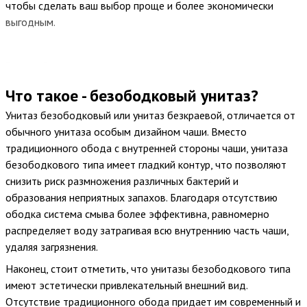
чтобы сделать ваш выбор проще и более экономически
выгодным.
Разнообразие унитазов и комплектаций
Магазин Teradom предлагает широкий выбор унитазов
Что такое - безободковый унитаз?
разных типов и комплектаций. В нашем ассортименте вы
Унитаз безободковый или унитаз безкраевой, отличается от
найдете напольные и подвесные унитазы с различными
обычного унитаза особым дизайном чаши. Вместо
дизайнами и функциональностью. Вы можете выбрать унитаз
традиционного обода с внутренней стороны чаши, унитаза
с инсталляцией для более удобной установки или унитаз с
безободкового типа имеет гладкий контур, что позволяют
бачком, чтобы обеспечить эффективное смывание.
снизить риск размножения различных бактерий и
образования неприятных запахов. Благодаря отсутствию
Гигиенические унитазы для вашего
ободка система смыва более эффективна, равномерно
распределяет воду затрагивая всю внутреннию часть чаши,
комфорта
удаляя загрязнения.
Наши гигиенические унитазы предлагают повышенный
Наконец, стоит отметить, что унитазы безободкового типа
уровень комфорта и гигиены. Инновационные функции, такие
имеют эстетически привлекательный внешний вид.
как автоматическое опрыскивание и сушка, обеспечивают
Отсутствие традиционного обода придает им современный и