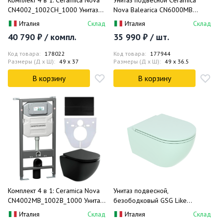
Комплект 4 в 1: Ceramica Nova
Унитаз подвесной Ceramica
CN4002_1002CH_1000 Унитаз
Nova Balearica CN6000MB
подвесной Metropol Rimless +
49х36.5 с сиденьем и
Италия
Склад
Италия
Склад
Инсталляция Envision +
креплением (черный матовый)
40 790 ₽ / компл.
35 990 ₽ / шт.
Шумоизоляция + Кнопка смыва
Flat (хром)
Код товара:
178022
Код товара:
177944
Размеры (Д x Ш):
49 x 37
Размеры (Д x Ш):
49 x 36.5
В корзину
В корзину
Комплект 4 в 1: Ceramica Nova
Унитаз подвесной,
CN4002MB_1002B_1000 Унитаз
безободковый GSG Like
подвесной Metropol Rimless +
LKWCSO024 52.5x36
Италия
Склад
Италия
Склад