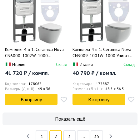
Комплект 4 в 1: Ceramica Nova
Комплект 4 в 1: Ceramica Nova
CN6000_1002W_1000
CN3009_1001W_1000 Унитаз
Подвесной унитаз Balearica
подвесной Forma Rimless +
Италия
Склад
Италия
Склад
Rimless + Шумоизоляция +
Инсталляция Envision +
41 720 ₽ / компл.
40 790 ₽ / компл.
Инсталляция Envision +
Шумоизоляция + Кнопка смыва
Крепления + Кнопка смыва Flat
Round (белый)
Код товара:
178062
Код товара:
177887
(белый)
Размеры (Д x Ш):
49 x 36
Размеры (Д x Ш):
48.5 x 36.5
В корзину
В корзину
Показать ещё
1
2
3
...
35