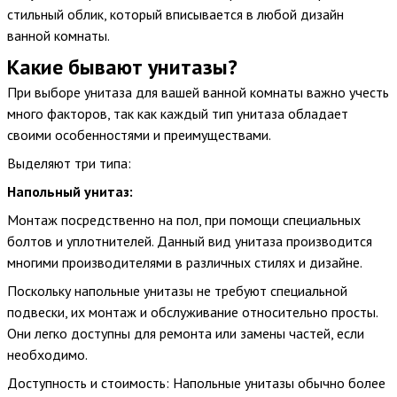
максимальное удобство и свежесть. Мы предлагаем
стильный облик, который вписывается в любой дизайн
современные модели с различными функциями, чтобы
ванной комнаты.
удовлетворить ваши требования к комфорту и гигиене.
Какие бывают унитазы?
При выборе унитаза для вашей ванной комнаты важно учесть
Посетите наш магазин сантехники прямо сейчас!
много факторов, так как каждый тип унитаза обладает
Не теряйте время и посетите магазин сантехники Teradom
своими особенностями и преимуществами.
прямо сейчас, чтобы купить унитазы недорого в Москве.
Выделяют три типа:
Наши продукты сочетают высокое качество и доступные
цены, чтобы удовлетворить ваши потребности. Выберите
Напольный унитаз:
идеальный унитаз для вашей ванной комнаты и
Монтаж посредственно на пол, при помощи специальных
наслаждайтесь комфортом и функциональностью на долгие
болтов и уплотнителей. Данный вид унитаза производится
годы.
многими производителями в различных стилях и дизайне.
Поскольку напольные унитазы не требуют специальной
Купить унитазы в Москве недорого - Teradom - ваш
подвески, их монтаж и обслуживание относительно просты.
надежный партнер в выборе сантехники!
Они легко доступны для ремонта или замены частей, если
необходимо.
Доступность и стоимость: Напольные унитазы обычно более