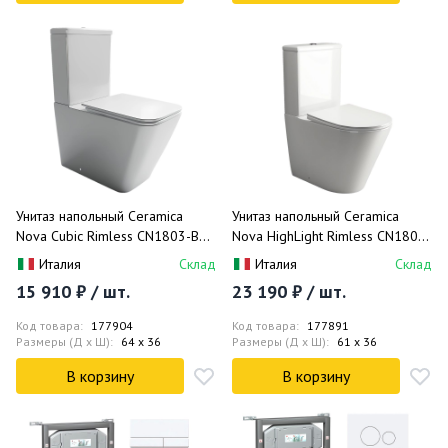
Унитаз напольный Ceramica
Унитаз напольный Ceramica
Nova Cubic Rimless CN1803-B
Nova HighLight Rimless CN1802
64х36 с сиденьем-крышкой и
85x36 с сиденьем и с бачком
Италия
Склад
Италия
Склад
креплением, без бачка (белый)
(белый)
15 910 ₽ / шт.
23 190 ₽ / шт.
Код товара:
177904
Код товара:
177891
Размеры (Д x Ш):
64 x 36
Размеры (Д x Ш):
61 x 36
В корзину
В корзину