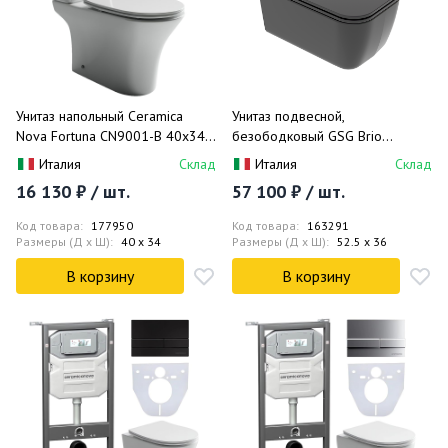
Унитаз напольный Ceramica
Унитаз подвесной,
Nova Fortuna CN9001-B 40х34
безободковый GSG Brio
без бачка, с креплением и
BRWCSO003 52.5x36 (черный
Италия
Склад
Италия
Склад
сиденьем (белый)
матовый)
16 130 ₽ / шт.
57 100 ₽ / шт.
Код товара:
177950
Код товара:
163291
Размеры (Д x Ш):
40 x 34
Размеры (Д x Ш):
52.5 x 36
В корзину
В корзину