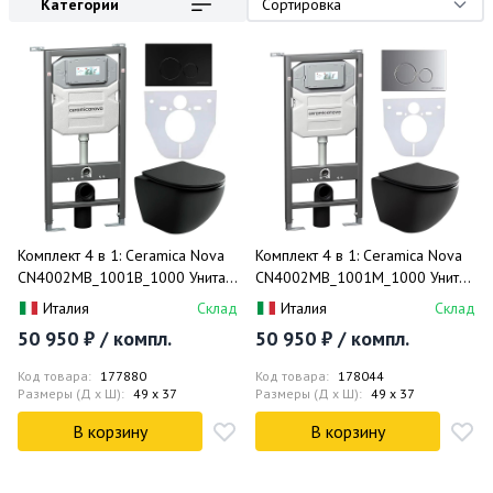
Категории
Сортировка
Комплект 4 в 1: Ceramica Nova
Комплект 4 в 1: Ceramica Nova
CN4002MB_1001B_1000 Унитаз
CN4002MB_1001M_1000 Унитаз
подвесной Metropol Rimless +
подвесной Metropol Rimless +
Италия
Склад
Италия
Склад
Инсталляция Envision +
Инсталляция Envision +
50 950 ₽ / компл.
50 950 ₽ / компл.
Шумоизоляция + Кнопка смыва
Шумоизоляция + Кнопка смыва
Round (чёрный матовый)
Round (хром мат)
Код товара:
177880
Код товара:
178044
Размеры (Д x Ш):
49 x 37
Размеры (Д x Ш):
49 x 37
В корзину
В корзину