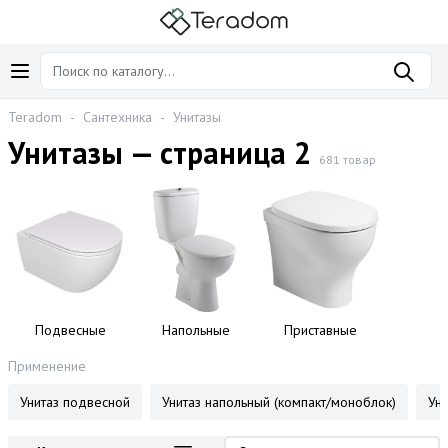
Teradom
-
Сантехника
-
Унитазы
Унитазы — страница 2
681 товар
Подвесные
Напольные
Приставные
Применение
Унитаз подвесной
Унитаз напольный (компакт/моноблок)
Уни