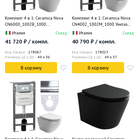
Комплект 4 в 1: Ceramica Nova
Комплект 4 в 1: Ceramica Nova
CN6000_1002B_1000
CN4002_1002M_1000 Унитаз
Подвесной унитаз Balearica
подвесной Metropol Rimless +
Италия
Склад
Италия
Склад
Rimless + Шумоизоляция +
Инсталляция Envision +
41 720 ₽ / компл.
40 790 ₽ / компл.
Инсталляция Envision +
Шумоизоляция + Кнопка смыва
Крепления + Кнопка смыва Flat
Flat (хром мат)
Код товара:
178067
Код товара:
178023
(черный мат)
Размеры (Д x Ш):
49 x 36
Размеры (Д x Ш):
49 x 37
В корзину
В корзину