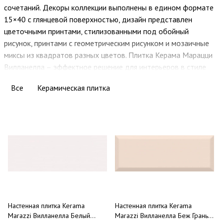
сочетаний. Декоры коллекции выполнены в едином формате
15×40 с глянцевой поверхностью, дизайн представлен
цветочными принтами, стилизованными под обойный
рисунок, принтами с геометрическим рисунком и мозаичные
миксы из квадратов разных цветов. Плитка Керама Марацци
Вилланелла – эффектное решение для интерьеров в стиле
прованс. Компания TERADOM готова предоставить вам весь
Все
Керамическая плитка
ассортимент данной коллекции, которая имеется в
достаточном количестве и регулярно пополняется. Самые
низкие цены вас приятно удивят. С нами ваш ремонт пройдет
легко и в сроки. Звоните, заказывайте и экономьте.
Настенная плитка Kerama
Настенная плитка Kerama
Marazzi Вилланелла Белый
Marazzi Вилланелла Беж Грань