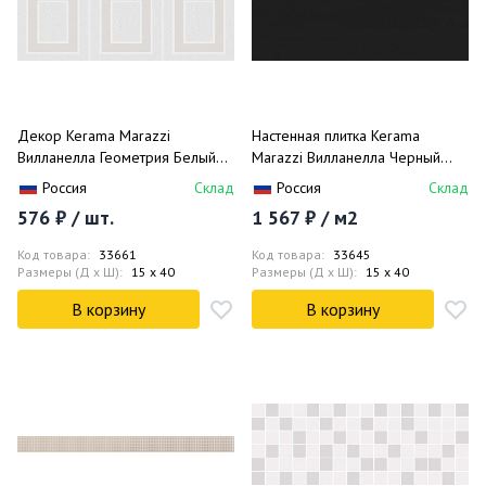
Декор Kerama Marazzi
Настенная плитка Kerama
Вилланелла Геометрия Белый
Marazzi Вилланелла Черный
MLD/A68/15000 15x40
15073 15x40
Россия
Склад
Россия
Склад
576 ₽ / шт.
1 567 ₽ / м2
Код товара:
33661
Код товара:
33645
Размеры (Д x Ш):
15 x 40
Размеры (Д x Ш):
15 x 40
В корзину
В корзину