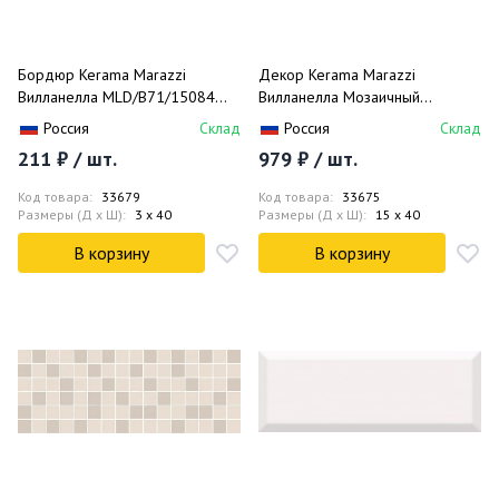
Бордюр Kerama Marazzi
Декор Kerama Marazzi
Вилланелла MLD/B71/15084
Вилланелла Мозаичный
3x40
MM15000 15x40
Россия
Склад
Россия
Склад
211 ₽ / шт.
979 ₽ / шт.
Код товара:
33679
Код товара:
33675
Размеры (Д x Ш):
3 x 40
Размеры (Д x Ш):
15 x 40
В корзину
В корзину