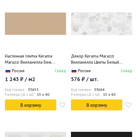
Настенная плитка Kerama
Декор Kerama Marazzi
Marazzi Вилланелла Беж
Вилланелла Цветы Белый
Темный 15074 15x40
MLD/A67/15000 15x40
Россия
Склад
Россия
Склад
1 243 ₽ / м2
576 ₽ / шт.
Код товара:
33653
Код товара:
33664
Размеры (Д x Ш):
15 x 40
Размеры (Д x Ш):
15 x 40
В корзину
В корзину