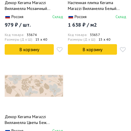
Декор Kerama Marazzi
Настенная плитка Kerama
Вилланелла Мозаичный
Marazzi Вилланелла Белый
MM15084 15x40
Грань 15075 15x40
Россия
Склад
Россия
Склад
979 ₽ / шт.
1 638 ₽ / м2
Код товара:
33674
Код товара:
33657
Размеры (Д x Ш):
15 x 40
Размеры (Д x Ш):
15 x 40
В корзину
В корзину
Декор Kerama Marazzi
Вилланелла Цветы Беж
MLD/B67/15084 15x40
Россия
Склад