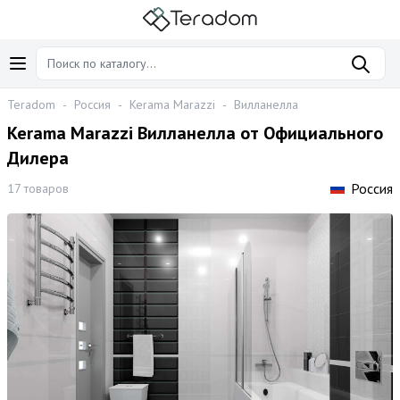
Teradom
-
Россия
-
Kerama Marazzi
-
Вилланелла
Kerama Marazzi Вилланелла от Официального
Дилера
Россия
17 товаров