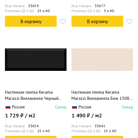
Код товара:
33659
Код товара:
33677
Размеры (Д x Ш):
15 x 40
Размеры (Д x Ш):
3 x 40
В корзину
В корзину
Настенная плитка Kerama
Настенная плитка Kerama
Marazzi Вилланелла Черный
Marazzi Вилланелла Беж 15084
Грань 15076 15x40
15x40
Россия
Склад
Россия
Склад
1 729 ₽ / м2
1 490 ₽ / м2
Код товара:
33654
Код товара:
33641
Размеры (Д x Ш):
15 x 40
Размеры (Д x Ш):
15 x 40