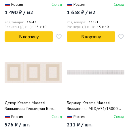
15000 15x40
15077 15x40
Россия
Склад
Россия
Склад
1 490 ₽ / м2
1 638 ₽ / м2
Код товара:
33647
Код товара:
33681
Размеры (Д x Ш):
15 x 40
Размеры (Д x Ш):
15 x 40
В корзину
В корзину
Декор Kerama Marazzi
Бордюр Kerama Marazzi
Вилланелла Геометрия Беж
Вилланелла MLD/A71/15000
MLD/B68/15084 15x40
3x40
Россия
Склад
Россия
Склад
576 ₽ / шт.
211 ₽ / шт.