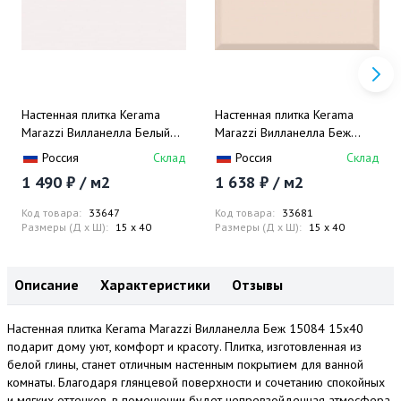
Настенная плитка Kerama
Настенная плитка Kerama
Marazzi Вилланелла Белый
Marazzi Вилланелла Беж
15000 15x40
Грань 15077 15x40
Россия
Склад
Россия
Склад
1 490 ₽ / м2
1 638 ₽ / м2
Код товара:
33647
Код товара:
33681
Размеры (Д x Ш):
15 x 40
Размеры (Д x Ш):
15 x 40
Описание
Характеристики
Отзывы
Настенная плитка Kerama Marazzi Вилланелла Беж 15084 15x40
подарит дому уют, комфорт и красоту. Плитка, изготовленная из
белой глины, станет отличным настенным покрытием для ванной
комнаты. Благодаря глянцевой поверхности и сочетанию спокойных
и мягких оттенков, в помещении будет непревзойденная атмосфера