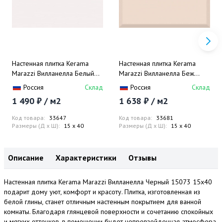
Настенная плитка Kerama
Настенная плитка Kerama
Marazzi Вилланелла Белый
Marazzi Вилланелла Беж
15000 15x40
Грань 15077 15x40
Россия
Склад
Россия
Склад
1 490 ₽ / м2
1 638 ₽ / м2
Код товара:
33647
Код товара:
33681
Размеры (Д x Ш):
15 x 40
Размеры (Д x Ш):
15 x 40
Описание
Характеристики
Отзывы
Настенная плитка Kerama Marazzi Вилланелла Черный 15073 15x40
подарит дому уют, комфорт и красоту. Плитка, изготовленная из
белой глины, станет отличным настенным покрытием для ванной
комнаты. Благодаря глянцевой поверхности и сочетанию спокойных
и мягких оттенков, в помещении будет непревзойденная атмосфера