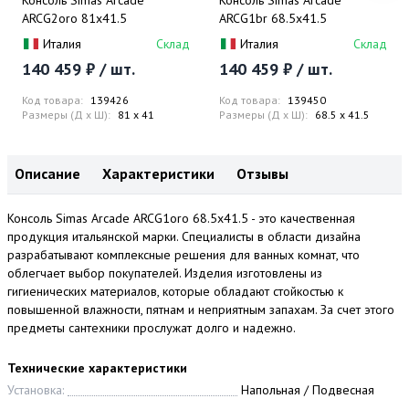
Консоль Simas Arcade
Консоль Simas Arcade
ARCG2oro 81х41.5
ARCG1br 68.5х41.5
Италия
Склад
Италия
Склад
140 459 ₽ / шт.
140 459 ₽ / шт.
Код товара:
139426
Код товара:
139450
Размеры (Д x Ш):
81 x 41
Размеры (Д x Ш):
68.5 x 41.5
Описание
Характеристики
Отзывы
Консоль Simas Arcade ARCG1oro 68.5х41.5 - это качественная
продукция итальянской марки. Специалисты в области дизайна
разрабатывают комплексные решения для ванных комнат, что
облегчает выбор покупателей. Изделия изготовлены из
гигиенических материалов, которые обладают стойкостью к
повышенной влажности, пятнам и неприятным запахам. За счет этого
предметы сантехники прослужат долго и надежно.
Технические характеристики
Установка:
Напольная / Подвесная